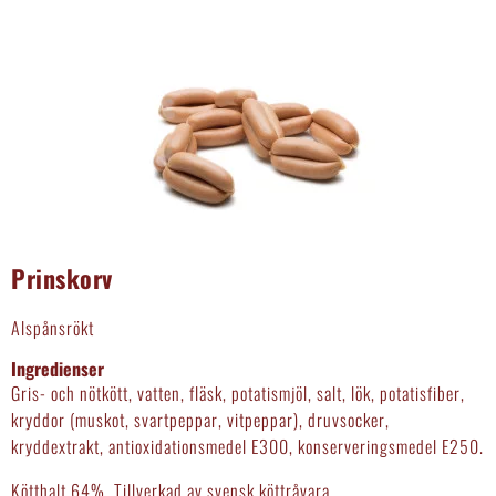
Prinskorv
Alspånsrökt
Ingredienser
Gris- och nötkött, vatten, fläsk, potatismjöl, salt, lök, potatisfiber,
kryddor (muskot, svartpeppar, vitpeppar), druvsocker,
kryddextrakt, antioxidationsmedel E300, konserveringsmedel E250.
Kötthalt 64%. Tillverkad av svensk köttråvara.