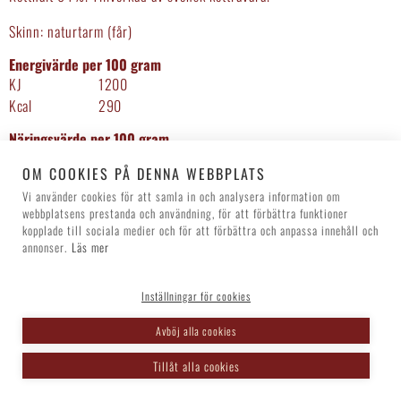
Skinn: naturtarm (får)
Energivärde per 100 gram
KJ
1200
Kcal
290
Näringsvärde per 100 gram
Fett
25g
OM COOKIES PÅ DENNA WEBBPLATS
varav mättat fett
10g
Vi använder cookies för att samla in och analysera information om
Kolhydrater
5,8g
webbplatsens prestanda och användning, för att förbättra funktioner
varav
kopplade till sociala medier och för att förbättra och anpassa innehåll och
0g
sockerarter
annonser.
Läs mer
Protein
11g
Salt
2,1g
Inställningar för cookies
Avböj alla cookies
‹ Tillbaka
Tillåt alla cookies