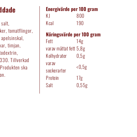
yddade
Energivärde per 100 gram
KJ
800
Kcal
190
salt,
ker, tomatflingor,
Näringsvärde per 100 gram
, apelsinskal,
Fett
14g
ar, timjan,
varav mättat fett
5,8g
todextrin,
Kolhydrater
0,5g
330. Tillverkad
varav
<0,5g
 Produkten ska
sockerarter
on.
Protein
17g
Salt
0,55g