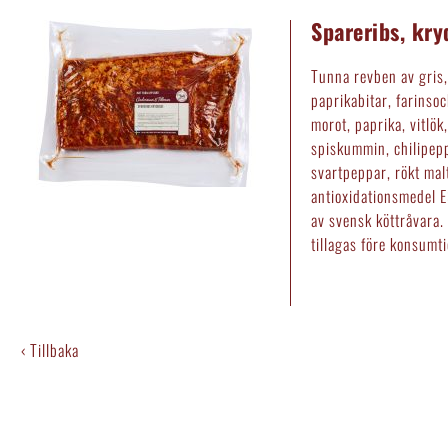
Spareribs, kr
Tunna revben av gris, 
paprikabitar, farinsoc
morot, paprika, vitlök
spiskummin, chilipepp
svartpeppar, rökt mal
antioxidationsmedel E
av svensk köttråvara.
tillagas före konsumti
‹ Tillbaka